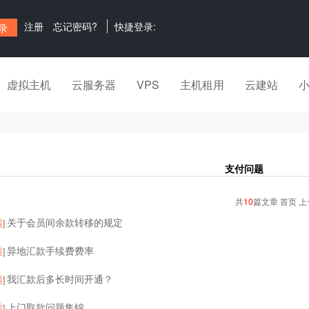
注册
忘记密码?
快捷登录:
虚拟主机
云服务器
VPS
主机租用
云建站
支付问题
共
10
篇文章 首页 上
题
关于会员间余款转移的规定
]
题
异地汇款手续费费率
]
题
我汇款后多长时间开通？
]
题
上门取款问题集锦
]