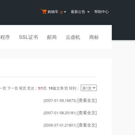
购物车
最新公告
帮助中心
0
小程序
SSL证书
邮局
云虚机
商标
一页 下一页 尾页 页次：
1
/1
页
10
篇文章/页 转到：
[查看全文]
(2007-01-09,
16673
)
[查看全文]
(2007-01-08,
20181
)
[查看全文]
(2006-07-01,
21801
)