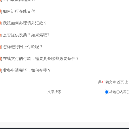
题
如何进行在线支付
]
题
我该如何办理境外汇款？
]
题
是否提供发票？如果索取?
]
题
怎样进行网上付款呢？
]
题
在线支付的付款，需要具备哪些必要条件？
]
题
业务申请完毕，如何交费？
]
共
10
篇文章 首页 上
文章搜索：
标题
内容