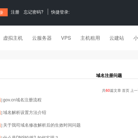
注册
忘记密码?
快捷登录:
虚拟主机
云服务器
VPS
主机租用
云建站
域名注册问题
共
60
篇文章 首页 上
题
gov.cn域名注册流程
]
题
域名解析设置方法介绍
]
题
关于我司域名修改解析后的生效时间问题
]
题
什么是DNS轮循? 如何实现？
]