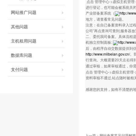
点击 管理中心->虚拟主机管理
进行登记，也可能会被系统关闭
网站推广问题
产业部备案系统（
http://ww
地方，请查看常见问题。
注意：在自已备案资料录入过程
其他问题
公司”再点查询可查到;服务器
二、委托我司备案。具体流程是：
主机租用问题
机独立控制面板:
http://www
后，由程序自动交数据提供到
http://www.miibeian.gov.cn/
。
数据库问题
行查询。大概需要20天左右得
通过审核，如果审核通过，你
支付问题
点击 管理中心->虚拟主机管理
资料审核不通过,站点随时被相
感谢您的支持，如有不清楚的地方，欢迎
上一篇：
网站备案常见问题解答