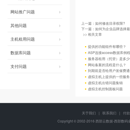
网站推广问题
上一篇：
如何修改目录权限?
其他问题
下一篇：
如何为企业品牌选择最
>> 相关文章
主机租用问题
提供的功能组件有哪些？
数据库问题
ASP连接access数据库例
服务器租用（托管）是多少
网站备案的流程是什么？
支付问题
到期前是否给用户发催费通
虚拟主机上提供的一些服务
虚拟主机出错问题集锦
虚拟主机控制面板问题
关于我们
|
联系我们
|
付款
Copyright © 2002-2016 西部云数据-西部数码全