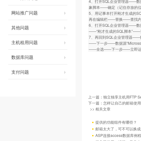
4、打开SQL企业管理器——数据
象脚本——确定（记住存放的
网站推广问题
5、用记事本打开刚才生成的SQL脚
再在编辑栏——替换——查找内容为“
6、打开SQL企业管理器——
其他问题
——“刚才生成的SQL脚本”—
7、再回到SQL企业管理器—
主机租用问题
——下一步——数据源“Micro
——全选——下一步——立即
数据库问题
支付问题
上一篇：
独立独享主机用FTP Se
下一篇：
怎样让自己的邮箱使用
>> 相关文章
提供的功能组件有哪些？
邮箱太大了，可不可以换成
ASP连接access数据库例