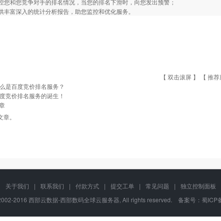
监控您和您竞争对手的排名情况，当您的排名下滑时，向您发出预警；
提供丰富深入的统计分析报告，助您监控和优化服务。
【 双击滚屏 】 【
推荐
么是百度竞价排名服务？
度竞价排名服务的诞生！
章
文章。
关于我们
|
联系我们
|
付款方式
|
提交工单
|
常见问题
|
独立控制面板
 © 2002-2016 西部云数据-西部数码全球云服务器, All rights reserved. 备案号：
蜀ICP