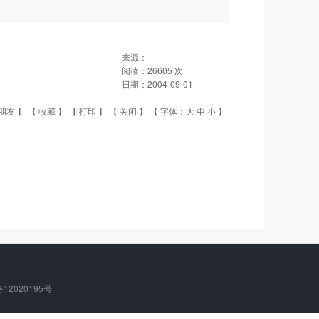
来源：
阅读：
26605
次
日期：
2004-09-01
朋友
】 【
收藏
】 【
打印
】 【
关闭
】 【 字体：
大
中
小
】
备12020195号