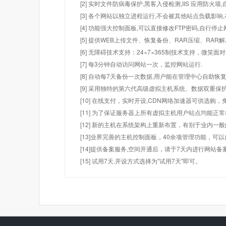
[2] 实时文件防病毒保护,黑客入侵检测,IIS 应用防火
[3] 各个网站以独立进程运行,不会被其他站点负载影响,
[4] 功能强大控制面板,可以直接修改FTP密码,自行停
[5] 提供WEB上传文件、恢复备份、RAR压缩、R
[6] 无障碍技术支持：24×7×365制技术支持，微笑面
[7] 每3分钟自动访问网站一次，监控网站运行.
[8] 自动每7天备份一次数据,用户能在管理中心自助恢复
[9] 采用独特的第六代高级虚拟主机系统、数据双重保
[10] 在线支付，实时开设,CDN网络加速器可供选
[11] 为了保证服务器上所有虚拟主机用户站点均能正
[12] 新的主机在系统架构上重新布置，有别于业内一
[13]业界完善的主机控制面板，40余项管理功能，可
[14]提供备案服务,空间开通后，请于7天内进行网站备
[15] 试用7天.开设方式选择为"试用7天"即可。