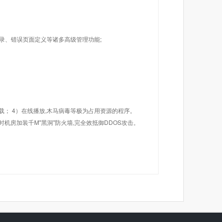
目录、错误页面定义等诸多高级管理功能;
载； 4）在线播放,木马病毒等极为占用资源的程序。
机房加装千M"黑洞"防火墙,完全效抵御DDOS攻击。