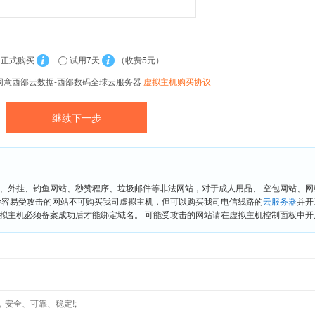
正式购买
试用7天
（收费5元）
同意西部云数据-西部数码全球云服务器
虚拟主机购买协议
、外挂、钓鱼网站、秒赞程序、垃圾邮件等非法网站，对于成人用品、 空包网站、
险容易受攻击的网站不可购买我司虚拟主机，但可以购买我司电信线路的
云服务器
并开
拟主机必须备案成功后才能绑定域名。 可能受攻击的网站请在虚拟主机控制面板中开启“
，安全、可靠、稳定!;