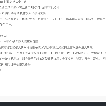
墙,自动抵抗各类病毒、攻击;
在自己的空间中可以使用FSO和jmail等其他控件;
止网站,自行绑定域名,修改网站缺省文档;
AR解压、站点重定向、mime设置、目录保护、文件保护、脚本错误设置、ip限制、虚拟
对任何用户。
数据;
护、软硬件/透明防火墙三重保障;
购，免费赠送功能强大的网站情报系统,如虎添翼般让您的网上空间发挥最大功效!
常稳定的运行，严禁上传及运行以下程序：1）聊天室； 2）江湖游戏； 3）大型软件下
般的传统单机系统，服务器群前端加装硬件防火墙，全面提速，稳定、安全、高效。 同时
以自行在管理中心恢复备份。
案。