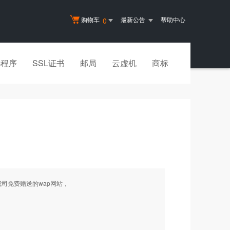
购物车
最新公告
帮助中心
0
小程序
SSL证书
邮局
云虚机
商标
要使用我司免费赠送的wap网站，