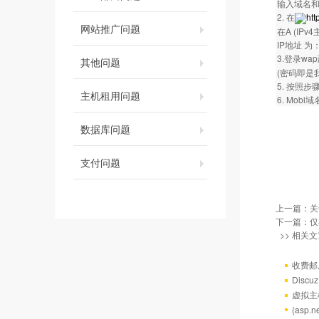
输入域名和
2. 在
htt
网站推广问题
在A (IP
IP地址 为：
3.登录w
其他问题
(密码即是
5. 按照
主机租用问题
6. Mo
数据库问题
支付问题
上一篇：
关
下一篇：
仅
>> 相关文
收费邮
Discu
虚拟主机
(asp