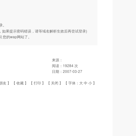
录。
 ，如果提示密码错误，请等域名解析生效后再尝试登录)
 您的wap网站了。
来源：
阅读：
19284
次
日期：
2007-03-27
朋友
】 【
收藏
】 【
打印
】 【
关闭
】 【 字体：
大
中
小
】