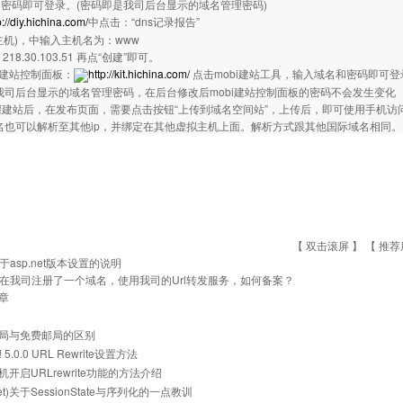
密码即可登录。(密码即是我司后台显示的域名管理密码)
p://diy.hichina.com/
中点击：“dns记录报告”
v4主机)，中输入主机名为：www
218.30.103.51 再点“创建”即可。
ap建站控制面板：
http://kit.hichina.com/
点击mobi建站工具，输入域名和密码即可登
我司后台显示的域名管理密码，在后台修改后mobi建站控制面板的密码不会发生变化
步骤建站后，在发布页面，需要点击按钮“上传到域名空间站”，上传后，即可使用手机访问
bi域名也可以解析至其他ip，并绑定在其他虚拟主机上面。解析方式跟其他国际域名相同。
【 双击滚屏 】 【
推荐
于asp.net版本设置的说明
在我司注册了一个域名，使用我司的Url转发服务，如何备案？
章
局与免费邮局的区别
z! 5.0.0 URL Rewrite设置方法
开启URLrewrite功能的方法介绍
.net)关于SessionState与序列化的一点教训